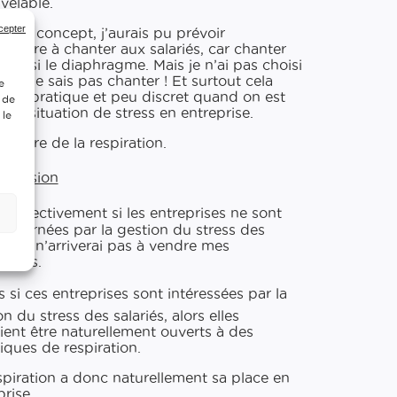
velable.
cepter
mon concept, j’aurais pu prévoir
rendre à chanter aux salariés, car chanter
e aussi le diaphragme. Mais je n’ai pas choisi
r je ne sais pas chanter ! Et surtout cela
e
 peu pratique et peu discret quand on est
 de
une situation de stress en entreprise.
 le
ntraire de la respiration.
nclusion
s effectivement si les entreprises ne sont
oncernées par la gestion du stress des
és, je n’arriverai pas à vendre mes
ations.
s si ces entreprises sont intéressées par la
n du stress des salariés, alors elles
ient être naturellement ouverts à des
iques de respiration.
spiration a donc naturellement sa place en
prise.