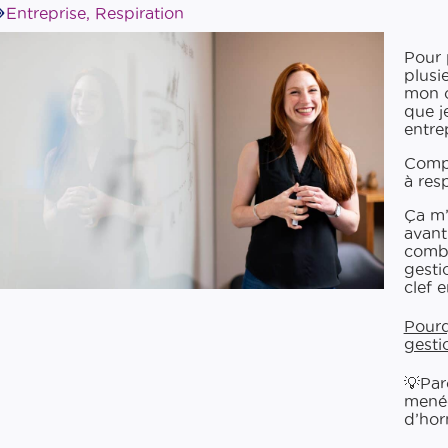
Entreprise
,
Respiration
Pour 
plusi
mon co
que j
entre
Compr
à resp
Ça m’
avant
combi
gesti
clef e
Pourqu
gesti
💡Par
menée
d’hor