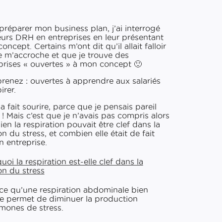
préparer mon business plan, j’ai interrogé
eurs DRH en entreprises en leur présentant
ncept. Certains m’ont dit qu’il allait falloir
e m’accroche et que je trouve des
prises « ouvertes » à mon concept 🙂
enez : ouvertes à apprendre aux salariés
irer.
a fait sourire, parce que je pensais pareil
 ! Mais c’est que je n’avais pas compris alors
en la respiration pouvait être clef dans la
on du stress, et combien elle était de fait
n entreprise.
oi la respiration est-​elle clef dans la
on du stress
ce qu’une respiration abdominale bien
 permet de diminuer la production
mones de stress.