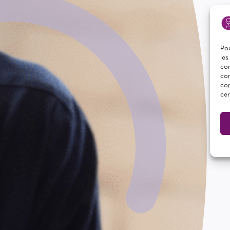
Pou
les
con
com
con
cer