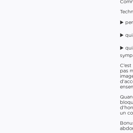
Comm
Techn
▶️ pe
▶️ qu
▶️ qu
sympa
C’est
pas m
image
d’acc
ensem
Quand
bloqu
d’hor
un co
Bonus
abdom