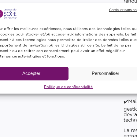
renou
Continuer sans ac
Dans 
d’app
activ
ça, ca
r offrir les meilleures expériences, nous utilisons des technologies telles qu
reste
 cookies pour stocker et/ou accéder aux informations des appareils. Le fait
dans 
sentir à ces technologies nous permettra de traiter des données telles que
portement de navigation ou les ID uniques sur ce site. Le fait de ne pas
Au co
sentir ou de retirer son consentement peut avoir un effet négatif sur
taines caractéristiques et fonctions.
En co
❌Alor
Accepter
Personnaliser
pas c
salari
Politique de confidentialité
prest
✔️Mai
gestio
devra
techn
La re
entre