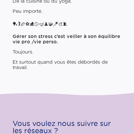
De la cuisine ou du yoga.
Peu importe.
🏓🏌️🏉⚽⛸️🥎🤿♟️🧩🪁🎨🧵
Gérer son stress c’est veiller à son équilibre
vie pro /​vie perso.
Toujours.
Et surtout quand vous êtes débordés de
travail.
Vous voulez nous suivre sur
les réseaux ?