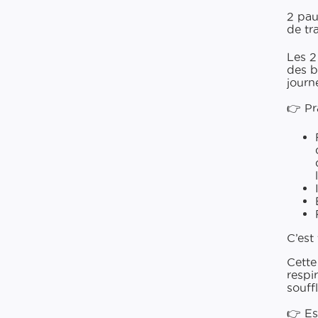
2 pau
de tra
Les 2
des bu
journ
👉 Pra
C’est 
Cette
respi
souff
👉 Es