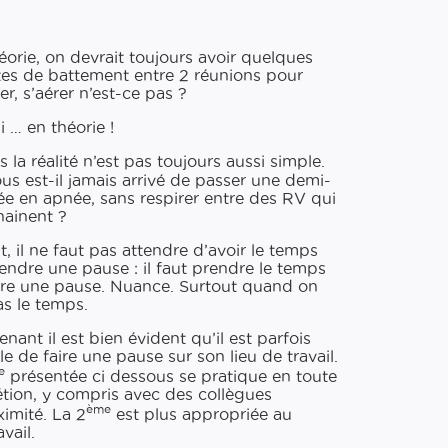
éorie, on devrait toujours avoir quelques
es de battement entre 2 réunions pour
er, s’aérer n’est-​ce pas ?
i … en théorie !
 la réalité n’est pas toujours aussi simple.
us est-​il jamais arrivé de passer une demi-​
ée en apnée, sans respirer entre des RV qui
hainent ?
t, il ne faut pas attendre d’avoir le temps
endre une pause : il faut prendre le temps
ire une pause. Nuance. Surtout quand on
as le temps.
nant il est bien évident qu’il est parfois
ile de faire une pause sur son lieu de travail.
e
présentée ci dessous se pratique en toute
étion, y compris avec des collègues
ème
ximité. La 2
est plus appropriée au
avail.