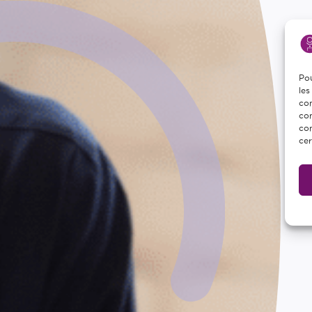
Pou
les
con
com
con
cer