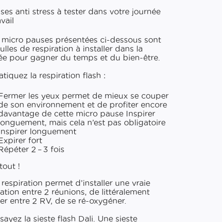
ses anti stress à tester dans votre journée
vail
 micro pauses présentées ci-​dessous sont
lles de respiration à installer dans la
ée pour gagner du temps et du bien-être.
tiquez la respiration flash :
Fermer les yeux permet de mieux se couper
de son environnement et de profiter encore
davantage de cette micro pause Inspirer
longuement, mais cela n’est pas obligatoire
Inspirer longuement
Expirer fort
Répéter 2 – 3 fois
tout !
 respiration permet d’installer une vraie
ration entre 2 réunions, de littéralement
ler entre 2 RV, de se ré-oxygéner.
sayez la sieste flash Dali. Une sieste