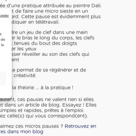
rée d’une pratique attribuée au peintre Dali.
permet de faire une micro sieste en un
cepter
 record. Cette pause est évidemment plus
 à pratiquer en télétravail.
Prendre un jeu de clef dans une main
e
Laisser le bras le long du corps, les clefs
 de
justes tenues du bout des doigts
 le
Fermer les yeux
Se laisser réveiller au son des clefs qui
tombent
 pause permet de se régénérer et de
er sa créativité.
z de la théorie … à la pratique !
autant, ces pauses ne valent rien si elles
nt dans un article de blog. Essayez ! Elles
simples et rapides, prêtes à l’emploi.
ez celle(s) qui vous correspond(ent).
aimez ces micros pauses ?
Retrouvez en
res dans mon blog