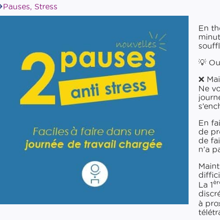
Pauses
,
Stress
En th
minut
souffl
💡 Ou
❌ Mais
Ne vo
journ
s’enc
En fai
de pr
de fa
n’a p
Mainte
diffic
èr
La 1
discr
à pro
télétr